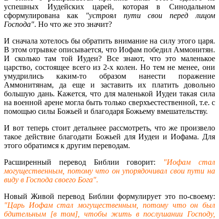
успешных Иудейских царей, которая в Синодальном
сформулирована как
"устроял пути свои перед лицом
Господа"
. Но что же это значит?
И сначала хотелось бы обратить внимание на силу этого царя.
В этом отрывке описывается, что Иофам победил Аммонитян.
И сколько там той Иудеи? Все знают, что это маленькое
царство, состоящее всего из 2-х колен. Но тем не менее, они
умудрились каким-то образом нанести поражение
Аммонитянам, да еще и заставить их платить довольно
большую дань. Кажется, что для маленькой Иудеи такая сила
на военной арене могла быть только сверхъестественной, т.е. с
помощью силы Божьей и благодаря Божьему вмешательству.
И вот теперь стоит детальнее рассмотреть, что же произвело
такое действие благодати Божьей для Иудеи и Иофама. Для
этого обратимся к другим переводам.
Расширенный перевод Библии говорит:
"Иофам стал
могущественным, потому что он упорядочивал свои пути на
виду в Господа своего Бога".
Новый Живой перевод Библии формулирует это по-своему:
"Царь Иофам стал могущественным, потому что он был
бдительным [в том], чтобы жить в послушании Господу,