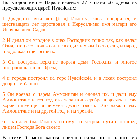
Во второй книге Паралипоменон 27 читаем об одном из
преуспевающих царей Иудейских:
1 Двадцати пяти лет [был] Иоафам, когда воцарился, и
шестнадцать лет царствовал в Иерусалиме; имя матери его
Иеруша, дочь Садока.
2 И делал он угодное в очах Господних точно так, как делал
Озия, отец его, только он не входил в храм Господень, и народ
продолжал еще грешить.
3 Он построил верхние ворота дома Господня, и многое
построил на стене Офела;
4 и города построил на горе Иудейской, и в лесах построил
дворцы и башни.
5 Он воевал с царем Аммонитян и одолел их, и дали ему
Аммонитяне в тот год сто талантов серебра и десять тысяч
коров пшеницы и ячменя десять тысяч. Это давали ему
Аммонитяне и на другой год, и на третий.
6 Так силен был Иоафам потому, что устроял пути свои пред
лицем Господа Бога своего.
В стихе 6 раскрывается причина силы этого одного из