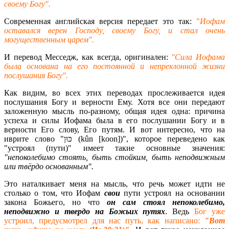
своему Богу".
Современная английская версия передает это так:
"
Иофам
оставался верен Господу, своему Богу, и стал очень
могущественным царем".
И перевод Месседж, как всегда, оригинален:
"Сила Иофама
была основана на его постоянной и непреклонной жизни
послушания Богу".
Как видим, во всех этих переводах прослеживается идея
послушания Богу и верности Ему. Хотя все они передают
заложенную мысль по-разному, общая идея одна: причина
успеха и силы Иофама была в его послушании Богу и в
верности Его слову, Его путям. И вот интересно, что на
иврите слово "כּוּן (kûn [koon])", которое переведено как
"устроял (пути)" имеет такие основные значения:
"непоколебимо стоять, быть стойким, быть неподвижным
или твёрдо основанным".
Это наталкивает меня на мысль, что речь может идти не
столько о том, что Иофам
свои
пути устроял на основании
закона Божьего, но что
он сам стоял непоколебимо,
неподвижно и твердо на Божьих путях
. Ведь
Бог уже
устроил, предусмотрел для нас путь, как написано:
"Вот