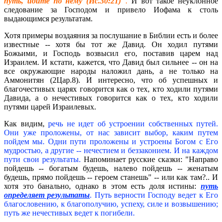
путь, идите по нему (Ис.30:21)"
.
И вот такое неуклонное
следование за Господом и привело Иофама к столь
выдающимся результатам.
Хотя примеры воздаяния за послушание в Библии есть и более
известные -- хотя бы тот же Давид. Он ходил путями
Божьими, и Господь возвысил его, поставив царем над
Израилем. И кстати, кажется, что Давид был сильнее -- он на
все окружающие народы наложил дань, а не только на
Аммонитян (2Цар.8). И интересно, что об успешных и
благочестивых царях говорится как о тех, кто ходили путями
Давида, а о нечестивых говорится как о тех, кто ходили
путями царей Израилевых.
Как видим,
речь не идет об устроении собственных путей.
Они уже проложены, от нас зависит выбор, каким путем
пойдем мы. Одни пути проложены и устроены Богом с Его
мудростью, а другие -- нечестием и беззаконием. И на каждом
пути свои результаты.
Напоминает русские сказки: "Направо
пойдешь -- богатым будешь, налево пойдешь -- женатым
будешь, прямо пойдешь -- героем станешь" -- или как там?.. И
хотя это банально, однако в этом есть доля истины:
путь
определяет результаты
. Путь верности Господу ведет к Его
благословению, к благополучию, успеху, силе и возвышению;
путь же нечестивых ведет к погибели.