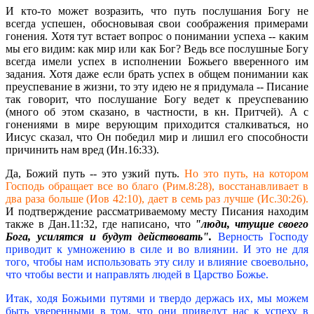
И кто-то может возразить, что путь послушания Богу не
всегда успешен, обосновывая свои соображения примерами
гонения. Хотя тут встает вопрос о понимании успеха -- каким
мы его видим: как мир или как Бог? Ведь все послушные Богу
всегда имели успех в исполнении Божьего вверенного им
задания. Хотя даже если брать успех в общем понимании как
преуспевание в жизни, то эту идею не я придумала -- Писание
так говорит, что послушание Богу ведет к преуспеванию
(много об этом сказано, в частности, в кн. Притчей). А с
гонениями в мире верующим приходится сталкиваться, но
Иисус сказал, что Он победил мир и лишил его способности
причинить нам вред (Ин.16:33).
Да, Божий путь -- это узкий путь.
Но это путь, на котором
Господь обращает все во благо (Рим.8:28), восстанавливает в
два раза больше (Иов 42:10), дает в семь раз лучше (Ис.30:26).
И подтверждение рассматриваемому месту Писания находим
также в Дан.11:32, где написано, что
"люди, чтущие своего
Бога, усилятся и будут действовать".
Верность Господу
приводит к умножению в силе и во влиянии. И это не для
того, чтобы нам использовать эту силу и влияние своевольно,
что чтобы вести и направлять людей в Царство Божье.
Итак, ходя Божьими путями и твердо держась их, мы можем
быть уверенными в том, что они приведут нас к успеху в