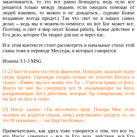
заканчивается, то это все равно безнадега, ведь если все
решается только между людьми, если ожидать помощи от
людей взаимно, то можно и не дождаться... (однако Божье
воздаяние всегда придет.) Так что свет не в наших самих
делах -- ведь мы и можем-то немного; но вот Бог может все.
Поэтому, и свет в мир несет Божья работа, Божье действие и
Его дело, которое Он творит для нас и через нас.
И в этом контексте стоит рассмотреть и начальные стихи этой
главы тоже в переводе Месседж, в которых говорится:
Иоанна 3:1-3 MSG
[1-2] Был человек из секты фарисеев, Никодим, видный лидер
среди иудеев. Однажды поздно ночью он посетил Иисуса и
сказал: «Равви, мы все знаем, что Ты -- Учитель прямо от Бога.
Никто не мог бы совершать все те указывающие на Бога,
раскрывающие Бога действия, которые Ты совершаешь, если
бы Бог не был в этом».
[3] Иисус сказал: «Ты абсолютно прав. Поверь Мне: если
человек не родится свыше, [ему] невозможно увидеть то, на
что Я указываю, — на Царство Божье».
Примечательно, как здесь тоже говорится о том, что все то,
что Иисус совершал -- все те Его дела, действия, вся Его