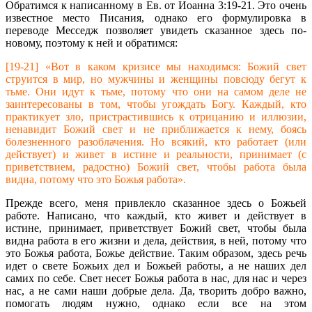
Обратимся к написанному в Ев. от Иоанна 3:19-21. Это очень
известное место Писания, однако его формулировка в
переводе Месседж позволяет увидеть сказанное здесь по-
новому, поэтому к ней и обратимся:
[19-21] «Вот в каком кризисе мы находимся: Божий свет
струится в мир, но мужчины и женщины повсюду бегут к
тьме. Они идут к тьме, потому что они на самом деле не
заинтересованы в том, чтобы угождать Богу. Каждый, кто
практикует зло, пристрастившись к отрицанию и иллюзии,
ненавидит Божий свет и не приближается к нему, боясь
болезненного разоблачения. Но всякий, кто работает (или
действует) и живет в истине и реальности, принимает (с
приветствием, радостно) Божий свет, чтобы работа была
видна, потому что это Божья работа».
Прежде всего, меня привлекло сказанное здесь о Божьей
работе. Написано, что каждый, кто живет и действует в
истине, принимает, приветствует Божий свет, чтобы была
видна работа в его жизни и дела, действия, в ней, потому что
это Божья работа, Божье действие. Таким образом, здесь речь
идет о свете Божьих дел и Божьей работы, а не наших дел
самих по себе. Свет несет Божья работа в нас, для нас и через
нас, а не сами наши добрые дела. Да, творить добро важно,
помогать людям нужно, однако если все на этом