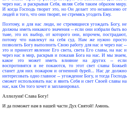
через нас, и раскрывая Себя, являя Себя таким образом миру.
И когда Господь творит это, но Он делает это независимо от
людей и того, что они творят, не стремясь угодить Ему.
Поэтому, и для нас люди, не стремящиеся угождать Богу, не
должны иметь никакого значения -- если они избрали быть во
тьме, это их выбор, от которого они, впрочем, пострадают,
потому что навлекут на себя суд. Нам же нужно просто
позволить Богу выполнить Свою работу для нас и через нас --
это и принесет явление Его света, света Его славы, на нас и
через нас в мир, раскрыв и показав Бога на нас. И мы знаем,
какое это может иметь влияние на других -- если
воспротивятся и не покаются, то этот свет славы Божьей
станет для них пожаром и огненной бурей... Нас де должно
интересовать одно главное -- угождение Богу, и тогда Господь
сможет использовать нас и явить Себя и свет Своей славы на
нас, как Он того хочет и запланировал.
Аллилуия! Слава Богу!
И да поможет нам в нашей части Дух Святой! Аминь.