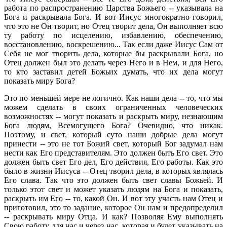
работа по распространению Царства Божьего -- указывала на
Бога и раскрывала Бога. И вот Иисус многократно говорил,
что это не Он творит, но Отец творит дела, Он выполняет всю
ту работу по исцелению, избавлению, обеспечению,
восстановлению, воскрешению... Так если даже Иисус Сам от
Себя не мог творить дела, которые бы раскрывали Бога, но
Отец должен был это делать через Него и в Нем, и для Него,
то кто заставил детей Божьих думать, что их дела могут
показать миру Бога?
Это по меньшей мере не логично. Как наши дела -- то, что мы
можем сделать в своих ограниченных человеческих
возможностях -- могут показать и раскрыть миру, незнающим
Бога людям, Всемогущего Бога? Очевидно, что никак.
Поэтому, и свет, который суто наши добрые дела могут
принести -- это не тот Божий свет, который Бог задумал нам
нести как Его представителям. Это должен быть Его свет. Это
должен быть свет Его дел, Его действия, Его работы. Как это
было в жизни Иисуса -- Отец творил дела, в которых являлась
Его слава. Так что это должен быть свет славы Божьей. И
только этот свет и может указать людям на Бога и показать,
раскрыть им Его -- то, какой Он. И вот эту участь нам Отец и
приготовил, это то задание, которое Он нам и предопределил
-- раскрывать миру Отца. И как? Позволяя Ему выполнять
Свою работу для нас и через нас, которая и будет указывать на