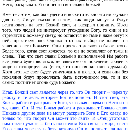
Него, раскрывать Его и нести свет славы Божьей.
Вместе с этим, как бы чудесно и восхитительно это ни звучало
для нас, Иисус сказал и о том, как люди могут и будут
реагировать на этот Божий свет, и раскрыл причину. Из-за
того, что людей не интересует угождение Богу, то они и не
стремятся к Божьему свету, но остаются во тьме и даже бегут к
ней, практикуя зло. Однако этот их выбор не влияет на
явление света Божьего. Они просто отделяют себя от этого.
Более того, когда свет является, то он не оставляет от тьмы и
следа... Так что свет славы Божьей в выполняемой Им работе
все равно будет являться, не зависимо от поведения людей в
мире и игнорируя их (и то, что они творят или задумали).
Хотя этот же свет будет уничтожать и их зло, и если они без
покаяния будут продолжать быть источником зла, то и их
самих постигнет огонь суда Божьего.
Итак, Божий свет является через то, что Он творит -- через ту
работу и те дела, которые Бог выполняет. И этот свет, эта
Божья работа и раскрывает Бога, указывая людям на Него и на
то, каков Он. И эта Божья работа и раскрывает Божью славу.
Никакие другие дела не могут раскрыть Бога и Его славу, но
только то, что творит Он может это явить. И Отец уготовил
нам такую участь -- быть носителем Его света в мире, света
Его славы через ту работу, которую Он выполняет для нас и