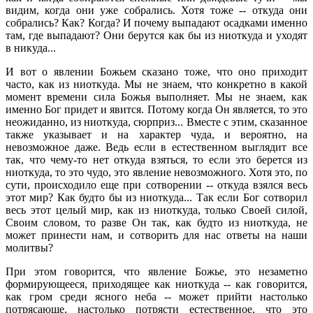
видим, когда они уже собрались. Хотя тоже -- откуда они
собрались? Как? Когда? И почему выпадают осадками именно
там, где выпадают? Они берутся как бы из ниоткуда и уходят
в никуда...
И вот о явлении Божьем сказано тоже, что оно приходит
часто, как из ниоткуда. Мы не знаем, что конкретно в какой
момент времени сила Божья выполняет. Мы не знаем, как
именно Бог придет и явится. Потому когда Он является, то это
неожиданно, из ниоткуда, сюрприз... Вместе с этим, сказанное
также указывает и на характер чуда, и вероятно, на
невозможное даже. Ведь если в естественном выглядит все
так, что чему-то нет откуда взяться, то если это берется из
ниоткуда, то это чудо, это явление невозможного. Хотя это, по
сути, происходило еще при сотворении -- откуда взялся весь
этот мир? Как будто бы из ниоткуда... Так если Бог сотворил
весь этот целый мир, как из ниоткуда, только Своей силой,
Своим словом, то разве Он так, как будто из ниоткуда, не
может принести нам, и сотворить для нас ответы на наши
молитвы?
При этом говорится, что явление Божье, это незаметно
формирующееся, приходящее как ниоткуда -- как говорится,
как гром среди ясного неба -- может прийти настолько
потрясающе, настолько потрясти естественное, что это