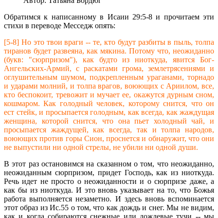
Автор: Татьяна Бордюг
Обратимся к написанному в Исаии 29:5-8 и прочитаем эти
стихи в переводе Месседж опять:
[5-8] Но это твои враги -- те, кто будут разбиты в пыль, толпа
тиранов будет развеяна, как мякина. Потому что, неожиданно
(букв: "сюрпризом"), как будто из ниоткуда, явится Бог-
Ангельских-Армий, с раскатами грома, землетрясениями и
оглушительным шумом, подкрепленным ураганами, торнадо
и ударами молний, и толпа врагов, воюющих с Ариилом, все,
кто беспокоит, тревожит и мучает ее, окажутся дурным сном,
кошмаром. Как голодный человек, которому снится, что он
ест стейк, и просыпается голодным, как всегда, как жаждущая
женщина, которой снится, что она пьет холодный чай, и
просыпается жаждущей, как всегда, так и толпа народов,
воюющих против горы Сион, проснется и обнаружит, что они
не выпустили ни одной стрелы, не убили ни одной души.
В этот раз остановимся на сказанном о том, что неожиданно,
неожиданным сюрпризом, придет Господь, как из ниоткуда.
Речь идет не просто о неожиданности и о сюрпризе даже, а
как бы из ниоткуда. И это вновь указывает на то, что Божья
работа выполняется незаметно. И здесь вновь вспоминается
этот образ из Ис.55 о том, что как дождь и снег. Мы не видим,
как и когда собираются снежные или дождевые тучи -- мы