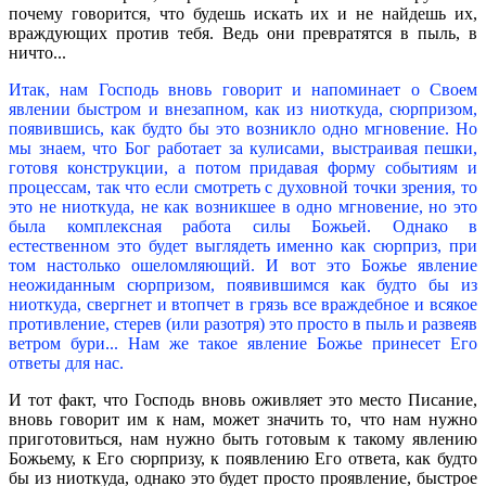
почему говорится, что будешь искать их и не найдешь их,
враждующих против тебя. Ведь они превратятся в пыль, в
ничто...
Итак, нам Господь вновь говорит и напоминает о Своем
явлении быстром и внезапном, как из ниоткуда, сюрпризом,
появившись, как будто бы это возникло одно мгновение. Но
мы знаем, что Бог работает за кулисами, выстраивая пешки,
готовя конструкции, а потом придавая форму событиям и
процессам, так что если смотреть с духовной точки зрения, то
это не ниоткуда, не как возникшее в одно мгновение, но это
была комплексная работа силы Божьей. Однако в
естественном это будет выглядеть именно как сюрприз, при
том настолько ошеломляющий. И вот это Божье явление
неожиданным сюрпризом, появившимся как будто бы из
ниоткуда, свергнет и втопчет в грязь все враждебное и всякое
противление, стерев (или разотря) это просто в пыль и развеяв
ветром бури... Нам же такое явление Божье принесет Его
ответы для нас.
И тот факт, что Господь вновь оживляет это место Писание,
вновь говорит им к нам, может значить то, что нам нужно
приготовиться, нам нужно быть готовым к такому явлению
Божьему, к Его сюрпризу, к появлению Его ответа, как будто
бы из ниоткуда, однако это будет просто проявление, быстрое