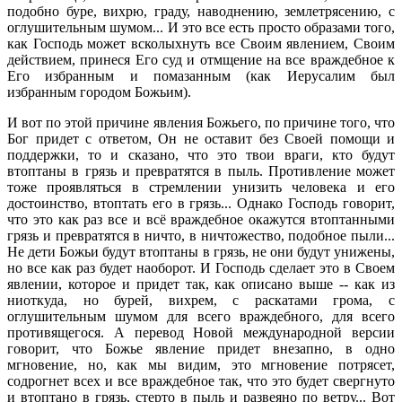
подобно буре, вихрю, граду, наводнению, землетрясению, с
оглушительным шумом... И это все есть просто образами того,
как Господь может всколыхнуть все Своим явлением, Своим
действием, принеся Его суд и отмщение на все враждебное к
Его избранным и помазанным (как Иерусалим был
избранным городом Божьим).
И вот по этой причине явления Божьего, по причине того, что
Бог придет с ответом, Он не оставит без Своей помощи и
поддержки, то и сказано, что это твои враги, кто будут
втоптаны в грязь и превратятся в пыль. Противление может
тоже проявляться в стремлении унизить человека и его
достоинство, втоптать его в грязь... Однако Господь говорит,
что это как раз все и всё враждебное окажутся втоптанными
грязь и превратятся в ничто, в ничтожество, подобное пыли...
Не дети Божьи будут втоптаны в грязь, не они будут унижены,
но все как раз будет наоборот. И Господь сделает это в Своем
явлении, которое и придет так, как описано выше -- как из
ниоткуда, но бурей, вихрем, с раскатами грома, с
оглушительным шумом для всего враждебного, для всего
противящегося. А перевод Новой международной версии
говорит, что Божье явление придет внезапно, в одно
мгновение, но, как мы видим, это мгновение потрясет,
содрогнет всех и все враждебное так, что это будет свергнуто
и втоптано в грязь, стерто в пыль и развеяно по ветру... Вот