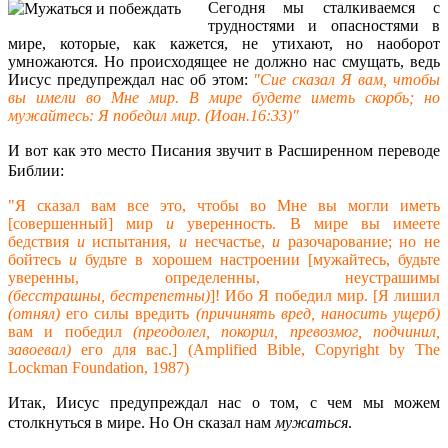
Сегодня мы сталкиваемся с
трудностями и опасностями в
мире, которые, как кажется, не утихают, но наоборот
умножаются. Но происходящее не должно нас смущать, ведь
Иисус предупреждал нас об этом:
"Сие сказал Я вам, чтобы
вы имели во Мне мир. В мире будете иметь скорбь; но
мужайтесь: Я победил мир. (Иоан.16:33)"
И вот как это место Писания звучит в Расширенном переводе
Библии:
"Я сказал вам все это, чтобы во Мне вы могли иметь
[совершенный] мир
и
уверенность. В мире вы имеете
бедствия
и
испытания,
и
несчастье,
и
разочарование; но не
бойтесь
и
будьте в хорошем настроении [мужайтесь, будьте
уверенны, определенны, неустрашимы
(бесстрашны, бестрепетны)
]! Ибо Я победил мир. [Я лишил
(отнял)
его силы вредить
(причинять вред, наносить ущерб)
вам и победил
(преодолел, покорил, превозмог, подчинил,
завоевал)
его для вас.] (Amplified Bible, Copyright by The
Lockman Foundation, 1987)
Итак, Иисус предупреждал нас о том, с чем мы можем
столкнуться в мире. Но Он сказал нам
мужаться
.