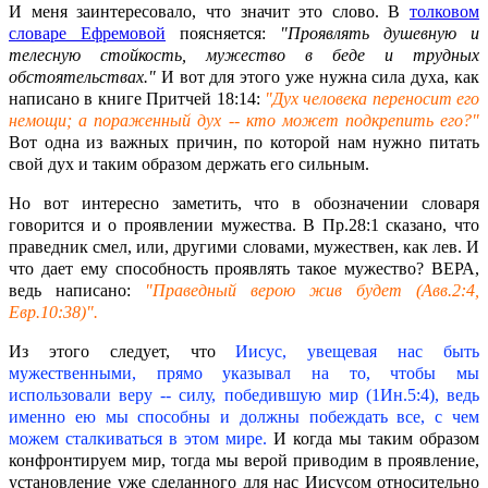
И меня заинтересовало, что значит это слово. В
толковом
словаре Ефремовой
поясняется:
"Проявлять душевную и
телесную стойкость, мужество в беде и трудных
обстоятельствах."
И вот для этого уже нужна сила духа, как
написано в книге Притчей 18:14:
"Дух человека переносит его
немощи; а пораженный дух -- кто может подкрепить его?"
Вот одна из важных причин, по которой нам нужно питать
свой дух и таким образом держать его сильным.
Но вот интересно заметить, что в обозначении словаря
говорится и о проявлении мужества. В Пр.28:1 сказано, что
праведник смел, или, другими словами, мужествен, как лев. И
что дает ему способность проявлять такое мужество? ВЕРА,
ведь написано:
"Праведный верою жив будет (Авв.2:4,
Евр.10:38)".
Из этого следует, что
Иисус, увещевая нас быть
мужественными, прямо указывал на то, чтобы мы
использовали веру -- силу, победившую мир (1Ин.5:4), ведь
именно ею мы способны и должны побеждать все, с чем
можем сталкиваться в этом мире.
И когда мы таким образом
конфронтируем мир, тогда мы верой приводим в проявление,
установление уже сделанного для нас Иисусом относительно