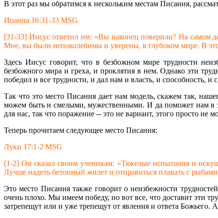
В этот раз мы обратимся к нескольким местам Писания, рассма
Иоанна 16:31-33 MSG
[31-33] Иисус ответил им: «Вы наконец поверили? На самом де
Мне, вы были непоколебимы и уверены, в глубоком мире. В эт
Здесь Иисус говорит, что в безбожном мире трудности неиз
безбожного мира и греха, и проклятия в нем. Однако эти труд
победил и все трудности, и дал нам и власть, и способность, 
Так что это место Писания дает нам модель, скажем так, наш
можем быть и смелыми, мужественными. И да поможет нам в эт
для нас, так что поражение -- это не вариант, этого просто н
Теперь прочитаем следующее место Писания:
Луки 17:1-2 MSG
[1-2] Он сказал своим ученикам: «Тяжелые испытания и искуш
Лучше надеть бетонный жилет и отправиться плавать с рыбами,
Это место Писания также говорит о неизбежности трудностей, 
очень плохо. Мы имеем победу, но вот все, что доставит эти тр
затрепещут или и уже трепещут от явления и ответа Божьего. 