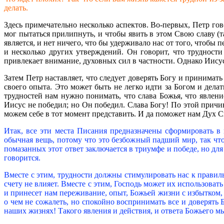
делать.
Здесь примечательно несколько аспектов. Во-первых, Петр гов
мог пытаться прилипнуть, и чтобы явить в этом Свою славу (та
является, и нет ничего, что бы удерживало нас от того, чтобы 
и несколько других утверждений. Он говорит, что трудност
привлекает внимание, духовных сил в частности. Однако Иису
Затем Петр наставляет, что следует доверять Богу и принимать 
своего опыта. Это может быть не легко идти за Богом и делать
трудностей нам нужно понимать, что слава Божья, что явлени
Иисус не победил; но Он победил. Слава Богу! По этой причин
можем себе в тот момент представить. И да поможет нам Дух С
Итак, все эти места Писания предназначены сформировать в 
обычная вещь, потому что это безбожный падший мир, так что 
помазанных этот ответ заключается в триумфе и победе, но для 
говорится.
Вместе с этим, трудности должны стимулировать нас к правиль
счету не влияет. Вместе с этим, Господь может их использовать
и принесет нам переживание, опыт, Божьей жизни с избытком, 
о чем не сожалеть, но спокойно воспринимать все и доверять Б
наших жизнях! Такого явления и действия, и ответа Божьего м