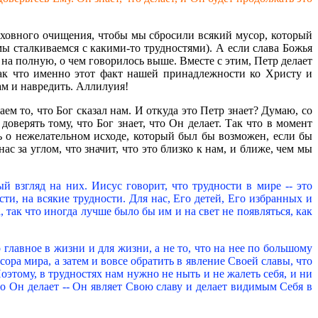
 духовного очищения, чтобы мы сбросили всякий мусор, который
 мы сталкиваемся с какими-то трудностями). А если слава Божья
ь на полную, о чем говорилось выше. Вместе с этим, Петр делает
так что именно этот факт нашей принадлежности ко Христу и
ам и навредить. Аллилуия!
аем то, что Бог сказал нам. И откуда это Петр знает? Думаю, со
доверять тому, что Бог знает, что Он делает. Так что в момент
ть о нежелательном исходе, который был бы возможен, если бы
 за углом, что значит, что это близко к нам, и ближе, чем мы
 взгляд на них. Иисус говорит, что трудности в мире -- это
ти, на всякие трудности. Для нас, Его детей, Его избранных и
, так что иногда лучше было бы им и на свет не появляться, как
главное в жизни и для жизни, а не то, что на нее по большому
сора мира, а затем и вовсе обратить в явление Своей славы, что
этому, в трудностях нам нужно не ныть и не жалеть себя, и ни
что Он делает -- Он являет Свою славу и делает видимым Себя в