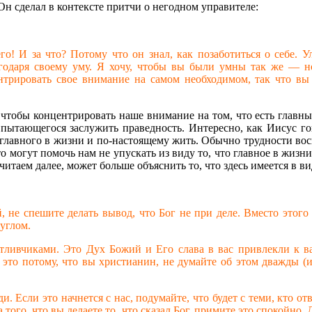
н сделал в контексте притчи о негодном управителе:
его! И за что? Потому что он знал, как позаботиться о себе.
годаря своему уму. Я хочу, чтобы вы были умны так же — но
трировать свое внимание на самом необходимом, так что вы 
 чтобы концентрировать наше внимание на том, что есть главным
, пытающегося заслужить праведность. Интересно, как Иисус го
 главного в жизни и по-настоящему жить. Обычно трудности вос
о могут помочь нам не упускать из виду то, что главное в жизни,
итаем далее, может больше объяснить то, что здесь имеется в ви
й, не спешите делать вывод, что Бог не при деле. Вместо этого
 углом.
частливчиками. Это Дух Божий и Его слава в вас привлекли к в
 это потому, что вы христианин, не думайте об этом дважды (и
ди. Если это начнется с нас, подумайте, что будет с теми, кто 
того, что вы делаете то, что сказал Бог, примите это спокойно. 