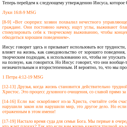
Теперь перейдем к следующему утверждению Иисуса, которое О
Луки 16:8-9 MSG
[8-9] «Вот сюрприз: хозяин похвалил нечестного управляющ
граждане. Они постоянно начеку, ищут углы, выживают бла
стимулировать себя к творческому выживанию, чтобы концен
обходиться хорошим поведением».
Иисус говорит здесь и призывает использовать все трудности,
влияет на жизнь, как самодовольство от хорошего поведения
творческим подходам, к использованию их, чтобы не упускать
на полную, как говорится. Но Иисус говорит, что они вообще-т
незначительным и второстепенным. И вероятно, то, что мы проч
1 Петра 4:12-19 MSG
[12-13] Друзья, когда жизнь становится действительно трудно
Христос. Это процесс духовного очищения, со славой прямо за
[14-16] Если вас оскорбляют из-за Христа, считайте себя с
нарушили закон или нарушили мир, это другое дело. Но если
отраженным в этом имени!
[17-19] Настало время суда для семьи Бога. Мы первые в очере
что ждет плохих? Так что если вам жизнь кажется трудной из-за 