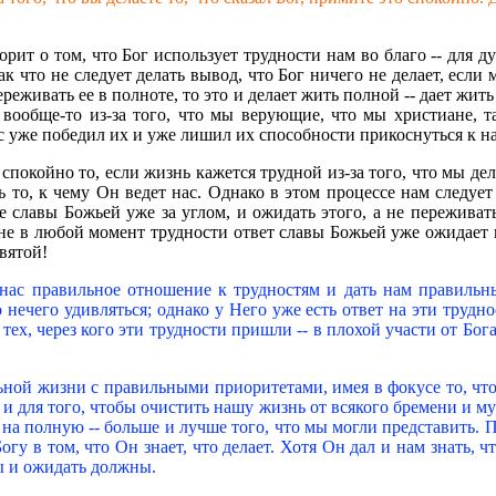
орит о том, что Бог использует трудности нам во благо -- для
к что не следует делать вывод, что Бог ничего не делает, если
переживать ее в полноте, то это и делает жить полной -- дает жит
и вообще-то из-за того, что мы верующие, что мы христиане, 
с уже победил их и уже лишил их способности прикоснуться к н
спокойно то, если жизнь кажется трудной из-за того, что мы дел
 то, к чему Он ведет нас. Однако в этом процессе нам следует 
е славы Божьей уже за углом, и ожидать этого, а не пережива
е в любой момент трудности ответ славы Божьей уже ожидает нас
вятой!
нас правильное отношение к трудностям и дать нам правильный
нечего удивляться; однако у Него уже есть ответ на эти труднос
тех, через кого эти трудности пришли -- в плохой участи от Бога
ной жизни с правильными приоритетами, имея в фокусе то, что 
 и для того, чтобы очистить нашу жизнь от всякого бремени и му
на полную -- больше и лучше того, что мы могли представить. По
огу в том, что Он знает, что делает. Хотя Он дал и нам знать, 
ы и ожидать должны.