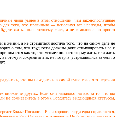
 Уличные люди умнее в этом отношении, чем законопослушные
 для того, что правильно — используя все невзгоды, чтобы
будете жить, по-настоящему жить, а не самодовольно просто
 в жизни, а не стремиться достичь того, что на самом деле не
ворит о том, что трудности должны даже стимулировать нас к
принимается как то, что мешает по-настоящему жить, или жить
 а потому и сохранить это, не потеряв, устремившись за чем-то
ду:
 радуйтесь, что вы находитесь в самой гуще того, что пережил
ам внимание других. Если они нападают на вас за то, что вы
ли не сомневайтесь в этом). Гордитесь выдающимся статусом,
отвергает Божье Послание! Если хорошие люди едва справляются,
Доверьтесь Ему. Он знает, что делает, и Он будет продолжать это