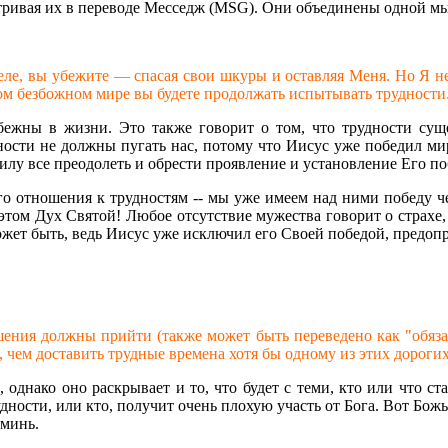
тривая их в переводе Месседж (MSG). Они объединены одной мыс
ле, вы убежите — спасая свои шкуры и оставляя Меня. Но Я не 
ом безбожном мире вы будете продолжать испытывать трудности
бежны в жизни. Это также говорит о том, что трудности сущес
ности не должны пугать нас, потому что Иисус уже победил мир,
и силу все преодолеть и обрести проявление и установление Его
его отношения к трудностям -- мы уже имеем над ними победу ч
ом Дух Святой! Любое отсутствие мужества говорит о страхе, 
е может быть, ведь Иисус уже исключил его Своей победой, предо
ения должны прийти (также может быть переведено как "обязател
 чем доставить трудные времена хотя бы одному из этих дороги
однако оно раскрывает и то, что будет с теми, кто или что ст
удности, или кто, получит очень плохую участь от Бога. Вот Божь
Аминь.