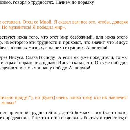
лью, говоря о трудностях. Начнем по порядку.
оставлен. Отец со Мной. Я сказал вам все это, чтобы, доверяя
. Но мужайтесь! Я победил мир».
твуют из-за того, что этот мир безбожный, или из-за этого
 из которого эти трудности и приходят, что значит, что Иисус
 победы в наших жизнях, в наших ситуациях. Аллилуия!
ерез Иисуса. Слава Господу! А если мы уже победители, то мы
и страхе поражения; однако Иисус сказал, что Он уже победил
пределив тем самым и нашу победу. Аллилуия!
ьно придут"), но [будет] очень плохо тому, кто их навлечет!
х малых!
анет причиной трудностей для детей Божьих -- им будет плохо,
е определение. Так что это такие должны бояться и трепетать; и