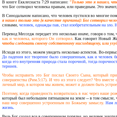
В книге Екклесиаста 7:29 написано:
"Только это я нашел, чт
что Бог сотворил человека правым, или праведным. Это значит
В Синодальном написано, что человек пустился во многие пом
я нашел только это [в качестве причины]: Бог сотворил че
словами,
человек, однажды пав, стал изобретательным на зло. Н
Перевод Месседж передает это несколько иначе, говоря о том,
как и человека, которого Он сотворил.
Как говорит Новый Ж
чтобы следовать своему собственному нисходящему, или ух
Исходя из этого, можем увидеть несколько аспектов. Во-первы
До падения все творение было совершенным, как и человек б
когда его внутренняя природа стала порочной, тогда порочно
терниев.
Чтобы исправить это Бог послал Своего Сына, который при
совершенства (Рим.5:17). И что из этого следует? Что вмест
личный мир, в котором мы живем, может и должен быть устрое
Поэтому, когда праведность возвратилась в нас через наше ро
который был небольшим пятнышком на земле -- в том смысле, 
наш мир совершенно устроенным по Божьему замыслу.
Нам л
жизнь.
Ведь Бог создал все в совершенном порядке, но человек захотел