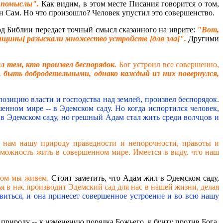
е помыслы".
Как видим, в этом месте Писания говорится о том,
Он Сам. Но что произошло? Человек упустил это совершенство.
од Библии передает точный смысл сказанного на иврите:
"Вот,
нщины] разыскали множество устройств [для зла]".
Другими
л тем, кто произвел беспорядок.
Бог устроил все совершенно,
и, быть добродетельными, однако каждый из них повернулся,
позицию власти и господства над землей, произвел беспорядок.
нном мире -- в Эдемском саду. Но когда испортился человек,
 в Эдемском саду, но грешный Адам стал жить среди волчцов и
л нам нашу природу праведности и непорочности, правоты и
озможность жить в совершенном мире. Имеется в виду, что наш
ором мы живем.
Стоит заметить, что Адам жил в Эдемском саду,
я в нас производит Эдемский сад для нас в нашей жизни, делая
виться, и она принесет совершенное устроение и во всю нашу
ю природу -- к изменению порядка Божьего, к бунту против Бога.