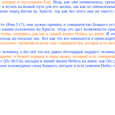
с доверие и послушание Ему.
Ведь, как уже упоминалось, грехо
т и встать на Божий путь для его жизни, так как не обновленны
ние перед Богом во Христе, так как без этого они не смогут 
те (Рим.5:17), нам нужно принять и совершенство Божьего уст
 нашем положении во Христе, тогда это даст возможность прав
 чтобы сотворить для нас в нашей жизни Небеса на земле.
И эт
осподь ни посылал нас. Вот как это все начинается и происходит
исполнит, проявляя во всем свое совершенство, которое есть ча
 человека, а без неё это все равно беспорядок падшего челове
, принес и Божий порядок в нашу жизнь, который есть соверше
 (Пс.36:5-6), насадив в нашей жизни Небеса на земле, как Он 
ьное исповедание слова Божьего, которое и есть семенем Небес, 