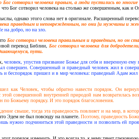
о Бог сотворил человека правым, а люди пустились во многи
, что Бог сотворил человека на столько же совершенным, как и 
ыслы, однако этого слова нет в оригинале. Расширенный перев
ловека праведным и неповрежденным, но они [и мужчины и же
е на добро, но на зло.
 что
Бог сотворил человека правильным и праведным, но он ста
ивой перевод Библии,
Бог сотворил человека для добродетел
удшающемуся, пути.
х,
человек, упустив призвание Божье для себя и вверенную ему 
ыл совершен. Совершенный и праведный человек жил в соверше
сть и беспорядок пришел и в мир человека: праведный Адам жил
шел как Человек, чтобы обратно навести порядок. Он верну
е с этой совершенной внутренней природой нам возвратилась в
н по Божьему порядку. И это порядок благословения.
ждение свыше, тогда эта праведность повлияет и на мир, в кот
что Эдем не был повсюду на планете.
Поэтому, праведность Божь
ишь нужно подчиниться этой праведности и позволить ей проя
 этот порядок изменить. И это всегда то, к чему тянет греховну