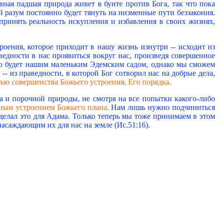
вная падшая природа живет в бунте против Бога, так что пока
й разум постоянно будет тянуть на низменные пути беззакония.
принять реальность искупления и избавления в своих жизнях,
роения, которое приходит в нашу жизнь изнутри -- исходит из
едности в нас проявиться вокруг нас, произведя совершенное
о будет нашим маленьким Эдемским садом, однако мы сможем
 -- из праведности, в которой Бог сотворил нас на добрые дела,
стью совершенства Божьего устроения, Его порядка.
ка и порочной природы, не смотря на все попытки какого-либо
нным устроением Божьего плана.
Нам лишь нужно подчиниться
сделал это для Адама. Только теперь мы тоже принимаем в этом
насаждающим их для нас на земле (Ис.51:16).