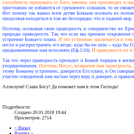
способность принимать от Бога, именно она производит в на
христианин не избавится от греховного сознания, то не сможе
Вот почему так важно всем детям Божьим осознать их положе
продолжая находиться в том же беспорядке, что и падший мир.
Поэтому, осознавая свою праведность и совершенство во Хрис
природы праведности. Так что если мы приняли откровение о
устроение Божьего плана.
И это устроение заключается в том,
нести и распространять его везде, куда бы ни шли -- куда бы Г
предназначенные нам исполнять (Еф.2:10).
И праведность их и 
Так что через праведность приходит и Божий порядок в жизнь
упорядочивания.
Поэтому, Иисус, возвратив нам праведность
этому Божьему устроению, доверится Его плану, и Он совершит
участие отведенной нам частью через веру и доверие, и правил
Аллилуия! Слава Богу! Да поможет нам в этом Господь!
Подробности
Создано 20.01.2018 19:44
Просмотров: 2714
< Назад
Вперёд >