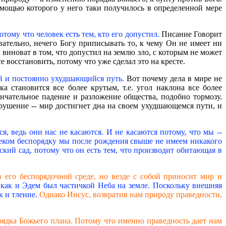
помощью которого у него таки получилось в определенной мере
тому что человек есть тем, кто его допустил.
Писание Говорит
овательно, нечего Богу приписывать то, к чему Он не имеет ни
 виноват в том, что допустил на землю зло, с которым не может
е восстановить, потому что уже сделал это на кресте.
ый и постоянно ухудшающийся путь.
Вот почему дела в мире не
а становится все более крутым, т.е. угол наклона все более
ончательное падение и разложение общества, подобно тормозу.
 крушение -- мир достигнет дна на своем ухудшающемся пути, и
, ведь они нас не касаются. И не касаются потому, что мы --
веком беспорядку мы после рождения свыше не имеем никакого
ский сад, потому что он есть тем, что производит обитающая в
 его беспорядочной среде, но везде с собой приносит мир и
, как и Эдем был частичкой Неба на земле. Поскольку внешняя
к и тление.
Однако Иисус, возвратив нам природу праведности,
рядка Божьего плана. Потому что именно праведность дает нам