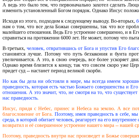
А ведь это было тем, что первоначально захотел сделать Люц
изменить установленный Богом порядок. Однако Иисус положи
Исходя из этого, подходим к следующему выводу. Во-вторых,
б
нам о том, что все дела Божьи совершенны, так что все пробл
малейшего отношения. Ведь Его устроение совершенно, и в Его 
справиться на протяжении 6000 лет. Не может, потому что пытае
В-третьих,
человек, отвратившись от Бога и упустив Его бла
становятся лучше. Потому что путь беззакония и бунта прот
увеличивается. А это, в свою очередь, все более ускоряет д
Однако время близится к концу, так что совсем скоро уже Цер
придет суд -- настанет период великой скорби.
Но как бы дела ни обстояли в мире, мы всегда имеем хорошие
праведность, которая есть частью Божьего совершенства и Е
отношения. А это значит, что, не смотря на то, что существу
нас праведность.
Иисус, придя с Небес, принес и Небеса на землю. А все по
благословение от Бога.
Поэтому, имея праведность в себе, мы
среда, в которой обитает человек, реагирует на его внутреннее 
возвратил и её совершенное устроение нашего мира -- нашей с
Поэтому, праведность внутри нас произведет и Божье соверше