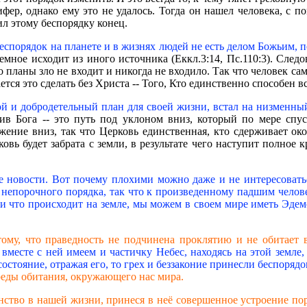
ифер, однако ему это не удалось. Тогда он нашел человека, с 
л этому беспорядку конец.
еспорядок на планете и в жизнях людей не есть делом Божьим, по
емное исходит из иного источника (Еккл.3:14, Пс.110:3). След
планы зло не входит и никогда не входило. Так что человек сам
тся это сделать без Христа -- Того, Кто единственно способен вс
гой и добродетельный план для своей жизни, встал на низменн
ив Бога -- это путь под уклоном вниз, который по мере спуск
вижение вниз, так что Церковь единственная, кто сдерживает ок
ковь будет забрата с земли, в результате чего наступит полное
 новости. Вот почему плохими можно даже и не интересоваться
го непорочного порядка, так что к произведенному падшим чело
ет и что происходит на земле, мы можем в своем мире иметь Эдем
тому, что праведность не подчинена проклятию и не обитает в
 вместе с ней имеем и частичку Небес, находясь на этой земле
состояние, отражая его, то грех и беззаконие принесли беспорядо
реды обитания, окружающего нас мира.
нство в нашей жизни, принеся в неё совершенное устроение по