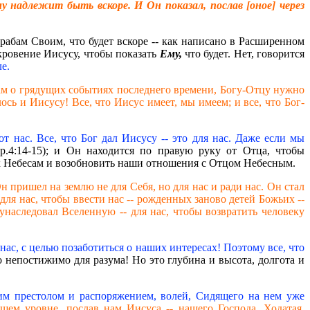
 надлежит быть вскоре. И Он показал, послав [оное] через
 рабам Своим, что будет вскоре -- как написано в Расширенном
ткровение Иисусу, чтобы показать
Ему,
что будет. Нет, говорится
е.
 нам о грядущих событиях последнего времени, Богу-Отцу нужно
ось и Иисусу! Все, что Иисус имеет, мы имеем; и все, что Бог-
т нас. Все, что Бог дал Иисусу -- это для нас. Даже если мы
.4:14-15); и Он находится по правую руку от Отца, чтобы
туп к Небесам и возобновить наши отношения с Отцом Небесным.
 Он пришел на землю не для Себя, но для нас и ради нас. Он стал
для нас, чтобы ввести нас -- рожденных заново детей Божьих --
 унаследовал Вселенную -- для нас, чтобы возвратить человеку
 нас, с целью позаботиться о наших интересах! Поэтому все, что
 непостижимо для разума! Но это глубина и высота, долгота и
тим престолом и распоряжением, волей, Сидящего на нем уже
шем уровне, послав нам Иисуса -- нашего Господа, Ходатая,