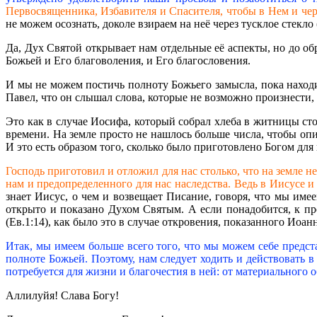
Первосвященника, Избавителя и Спасителя, чтобы в Нем и чер
не можем осознать, доколе взираем на неё через тусклое стекло 
Да, Дух Святой открывает нам отдельные её аспекты, но до обр
Божьей и Его благоволения, и Его благословения.
И мы не можем постичь полноту Божьего замысла, пока находи
Павел, что он слышал слова, которые не возможно произнести,
Это как в случае Иосифа, который собрал хлеба в житницы столь
времени. На земле просто не нашлось больше числа, чтобы опи
И это есть образом того, сколько было приготовлено Богом для
Господь приготовил и отложил для нас столько, что на земле н
нам и предопределенного для нас наследства. Ведь в Иисусе и
знает Иисус, о чем и возвещает Писание, говоря, что мы имее
открыто и показано Духом Святым. А если понадобится, к п
(Ев.1:14), как было это в случае откровения, показанного Иоанн
Итак, мы имеем больше всего того, что мы можем себе предст
полноте Божьей. Поэтому, нам следует ходить и действовать в
потребуется для жизни и благочестия в ней: от материального 
Аллилуйя! Слава Богу!