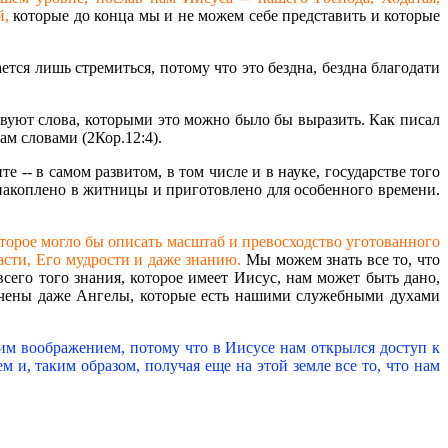
й,
которые до конца мы и не можем себе представить и которые
ется лишь стремиться, потому что это бездна, бездна благодати
твуют слова, которыми это можно было бы выразить. Как писал
ам словами (2Кор.12:4).
е -- в самом развитом, в том числе и в науке, государстве того
и накоплено в житницы и приготовлено для особенного времени.
которое могло бы описать масштаб и превосходство уготованного
асти, Его мудрости и даже знанию.
Мы можем знать все то, что
всего того знания, которое имеет Иисус, нам может быть дано,
лечены даже Ангелы, которые есть нашими служебными духами
ким воображением, потому что в Иисусе нам открылся доступ к
 и, таким образом, получая еще на этой земле все то, что нам