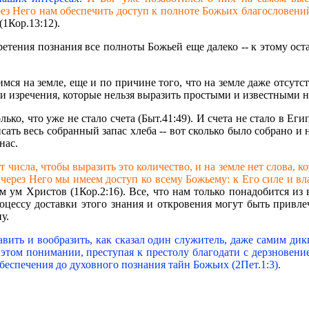
ез Него нам обеспечить доступ к полноте Божьих благословени
(1Кор.13:12).
етения познания все полноты Божьей еще далеко -- к этому оста
мся на земле, еще и по причине того, что на земле даже отсутс
 и изречения, которые нельзя выразить простыми и известными н
ко, что уже не стало счета (Быт.41:49). И счета не стало в Египт
сать весь собранный запас хлеба -- вот сколько было собрано 
 нас.
ет числа, чтобы выразить это количество, и на земле нет слова, 
 через Него мы имеем доступ ко всему Божьему: к Его силе и вл
м ум Христов (1Кор.2:16). Все, что нам только понадобится из 
роцессу доставки этого знания и откровения могут быть прив
у.
авить и вообразить, как сказал один служитель, даже самим ди
 этом понимании, преступая к престолу благодати с дерзновением
обеспечения до духовного познания тайн Божьих (2Пет.1:3).