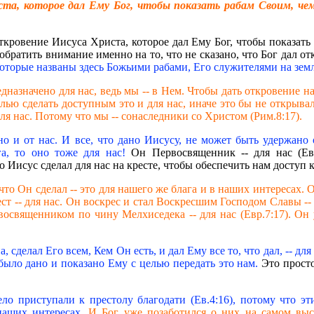
та, которое дал Ему Бог, чтобы показать рабам Своим, чему
ткровение Иисуса Христа, которое дал Ему Бог, чтобы показать
обратить внимание именно на то, что не сказано, что Бог дал о
оторые названы здесь Божьими рабами, Его служителями на земл
редназначено для нас, ведь мы -- в Нем. Чтобы дать откровение
елью сделать доступным это и для нас, иначе это бы не открывал
я нас. Потому что мы -- сонаследники со Христом (Рим.8:17).
но и от нас. И все, что дано Иисусу, не может быть удержано о
, то оно тоже для нас!
Он Первосвященник -- для нас (Евр
, что Иисус сделал для нас на кресте, чтобы обеспечить нам дос
е, что Он сделал -- это для нашего же блага и в наших интересах.
т -- для нас. Он воскрес и стал Воскресшим Господом Славы -- 
рвосвященником по чину Мелхиседека -- для нас (Евр.7:17). Он
сделал Его всем, Кем Он есть, и дал Ему все то, что дал, -- для
было дано и показано Ему с целью передать это нам.
Это просто
ло приступали к престолу благодати (Ев.4:16), потому что э
наших интересах.
И Бог уже позаботился о них на самом выс