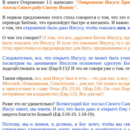
В книге Откровение 1:1 написано:
"Откровение Иисуса Хрис
Ангела Своего рабу Своему Иоанну".
В первом предложении этого стиха говорится о том, что это о
переводе Библии, что произойдет быстро и внезапно. И важно 
о том, что
откровение было дано Иисусу, чтобы показать
нам,
к
О чем это говорит?
О том, что все, даруемое Богом Иисусу, п
было показать это Иисусу. И если это показано Иисусу, то с ц
Отец приготовил и предопределил для Него, предназначено и дл
Следовательно, все, что открыто Иисусу, не может быть утае
посмотрим на занимаемое Иисусом положение одесную Бога
ходатайствовать за нас (Евр.9:15)! И это не говоря уже о том
Таким образом,
все, кем Иисус был и есть -- это для нас; и вс
Мессией, Помазанным, Спасителем -- для нас. Он пошел на крес
в присутствие и славу Отца (Пс.23:10, 1Кор.2:8). Он стал Пе
потерянное им владычество (Евр.1:2). Все для нас!
Разве это не удивительно?
Всемогущий Бог послал Своего Сына, 
Иисус имеет, мы имеем. И все, что было дано и открыто Ему, 
широта благости Божьей (Еф.3:18-19, 1:18-19).
Поэтому, мы и можем, и должны, и Бог хочет, чтобы мы сме
утверждено удовлетворить наши просьбы и позаботиться о 