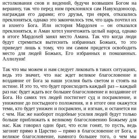
истолкования снов и видений, будучи возвышен Богом на
вершину, так что перед ним преклонялся сам Навуходоносор,
награждая его дарами; его друзья, три еврея, отказались
преклоняться, однако это закончилось тем, что царь почтил их
и ихнего Бога. Или история Мардохея -- он отказался
преклоняться, и Аман хотел уничтожить целый народ, однако
в итоге Мардохей занял место Амана. Так что когда люди
будут стремиться вытеснить избранных Божьих, то это
приведет лишь к тому, что им самим придется освободить
место для людей Божьих, Его избранных и помазанных.
Аллилуия!
Так что мы можем и нам следует ликовать в таких ситуациях,
ведь это значит, что нас ждет великое благословение и
воздаяние от Бога за наши усилия быть светом и стоять на
истине. И это то, что будет происходить каждый раз -- каждый
раз нас будет ждать все большее благословение и воздаяние от
Бога. Но самих тех людей постигнет суд и посрамление, и
унижение до постыдного положения, и в итоге они окажутся
теми, кто будет унижен и посрамлен, и изгнан, и останется ни
с чем. Нас же наоборот подобные усилия людей будут только
больше приближать к великому благословению Божьему для
нас. Как говорил один брат, что если гонят, то пусть, ведь
загонят прямо в Царство -- прямо в благословение от Бога, и
великое благословение, намного большее того, о чем мы