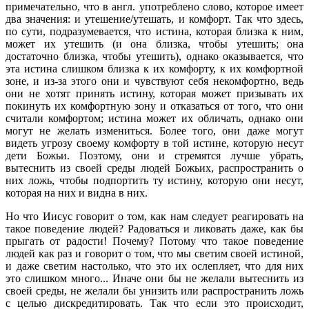
примечательно, что в англ. употреблено слово, которое имеет
два значения: и утешение/утешать, и комфорт. Так что здесь,
по сути, подразумевается, что истина, которая близка к ним,
может их утешить (и она близка, чтобы утешить; она
достаточно близка, чтобы утешить), однако оказывается, что
эта истина слишком близка к их комфорту, к их комфортной
зоне, и из-за этого они и чувствуют себя некомфортно, ведь
они не хотят принять истину, которая может призывать их
покинуть их комфортную зону и отказаться от того, что они
считали комфортом; истина может их обличать, однако они
могут не желать измениться. Более того, они даже могут
видеть угрозу своему комфорту в той истине, которую несут
дети Божьи. Поэтому, они и стремятся лучше убрать,
вытеснить из своей среды людей Божьих, распространить о
них ложь, чтобы подпортить ту истину, которую они несут,
которая на них и видна в них.
Но что Иисус говорит о том, как нам следует реагировать на
такое поведение людей? Радоваться и ликовать даже, как бы
прыгать от радости! Почему? Потому что такое поведение
людей как раз и говорит о том, что мы светим своей истиной,
и даже светим настолько, что это их ослепляет, что для них
это слишком много... Иначе они бы не желали вытеснить из
своей среды, не желали бы унизить или распространить ложь
с целью дискредитировать. Так что если это происходит,