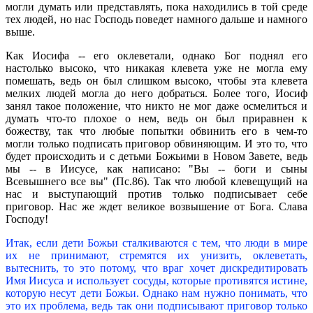
могли думать или представлять, пока находились в той среде
тех людей, но нас Господь поведет намного дальше и намного
выше.
Как Иосифа -- его оклеветали, однако Бог поднял его
настолько высоко, что никакая клевета уже не могла ему
помешать, ведь он был слишком высоко, чтобы эта клевета
мелких людей могла до него добраться. Более того, Иосиф
занял такое положение, что никто не мог даже осмелиться и
думать что-то плохое о нем, ведь он был приравнен к
божеству, так что любые попытки обвинить его в чем-то
могли только подписать приговор обвиняющим. И это то, что
будет происходить и с детьми Божьими в Новом Завете, ведь
мы -- в Иисусе, как написано: "Вы -- боги и сыны
Всевышнего все вы" (Пс.86). Так что любой клевещущий на
нас и выступающий против только подписывает себе
приговор. Нас же ждет великое возвышение от Бога. Слава
Господу!
Итак, если дети Божьи сталкиваются с тем, что люди в мире
их не принимают, стремятся их унизить, оклеветать,
вытеснить, то это потому, что враг хочет дискредитировать
Имя Иисуса и использует сосуды, которые противятся истине,
которую несут дети Божьи. Однако нам нужно понимать, что
это их проблема, ведь так они подписывают приговор только