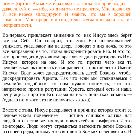
некомфортно. Вы можете радоваться, когда это происходит —
даже ликуйте! — ибо, хотя им это не нравится, Мне нравится!
И все небеса аплодируют. И знайте, что вы в хорошей
компании. Мои пророки и свидетели всегда попадали в такие
неприятности.
Во-первых, привлекает внимание то, как Иисус здесь берет
все на Себя. Он говорит, что если Его последователей
унижают, указывают им на дверь, говорят о них ложь, то это
все направлено на то, чтобы дискредитировать Его. И это то,
что происходит в духовном: враг хочет дискредитировать Имя
Иисуса, которое на нас. И это то, против чего вся та
человеческая активность и направлена -- против чести Имени
Иисуса. Враг хочет дискредитировать детей Божьих, чтобы
дискредитировать Христа. Так что если мы сталкиваемся с
чем-либо подобным, то нам нужно понимать, что это
направлено против репутации Христа, который есть и наша
репутация, и против Его славы на нас в попытках затмить её
(однако ни у кого это не получится - ха-ха).
Вместе с этим, Иисус раскрывает и причину, которая стоит за
человеческим поведением -- истина слишком близка для
людей, что заставляет их чувствовать себя некомфортно. И это
во-вторых. Люди могут стремиться вытеснить детей Божьих
из своей среды, потому что свет детей Божьих ослепляет их. И