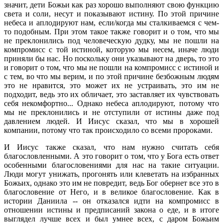
значит, дети Божьи как раз хорошо выполняют свою функцию
света и соли, несут и показывают истину. По этой причине
небеса и аплодируют нам, если/когда мы сталкиваемся с чем-
то подобным. При этом такое также говорит и о том, что мы
не преклонились под человеческую дудку, мы не пошли на
компромисс с той истиной, которую мы несем, иначе люди
приняли бы нас. Но поскольку они указывают на дверь, то это
и говорит о том, что мы не пошли на компромисс с истиной и
с тем, во что мы верим, и по этой причине безбожным людям
это не нравится, это может их не устраивать, это им не
подходит, ведь это их обличает, это заставляет их чувствовать
себя некомфортно... Однако небеса аплодируют, потому что
мы не преклонились и не отступили от истины даже под
давлением людей. И Иисус сказал, что мы в хорошей
компании, потому что так происходило со всеми пророками.
И Иисус также сказал, что нам нужно считать себя
благословленными. А это говорит о том, что у Бога есть ответ
особенными благословениями для нас на такие ситуации.
Люди могут унижать, прогонять или клеветать на избранных
Божьих, однако это им не повредит, ведь Бог обернет все это в
благословение от Него, и в великое благословение. Как в
истории Даниила -- он отказался идти на компромисс в
отношении истины и предписаний закона о еде, и в итоге
выглядел лучше всех и был умнее всех, с даром Божьим