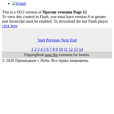
This is a SEO version of
Против течения Page 12
To view this content in Flash, you must have version 8 or greater
and Javascript must be enabled. To download the last Flash player
click here
Start
Previous
Next
End
1
2
3
4
5
6
7
8
9
10
11
12
13
14
FlippingBook
page flip
extension for Joomla.
© 2026 Пришедшие с Неба. Все права защищены.