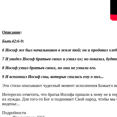
Описание
:
Быт.42:6-9:
6 Иосиф же был начальником в земле той; он и продавал хле
7 И увидел Иосиф братьев своих и узнал их; но показал, будт
8 Иосиф узнал братьев своих, но они не узнали его.
9 И вспомнил Иосиф сны, которые снились ему о них...
Эти стихи описывают чудесный момент исполнения Божьего вид
Интересно отметить, что братья Иосифа пришли к нему не в пе
их нужды. Для того-то Бог и поднимает Свой народ, чтобы мы 
виденье...
Подробности