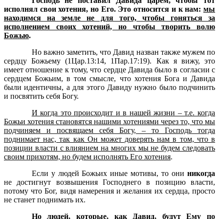
Господь не поставил Давида царем, чтобы тот
исполнял свои хотения, но Его. Это относится и к нам:
мы
находимся на земле не для того, чтобы гоняться за
исполнением своих хотений, но чтобы творить волю
Божью
.
Но важно заметить, что Давид назван также мужем по
сердцу Божьему (1Цар.13:14, 1Пар.17:19). Как я вижу, это
имеет отношение к тому, что сердце Давида было в согласии с
сердцем Божьим, в том смысле, что хотения Бога и Давида
были идентичны, а для этого Давиду нужно было подчинить
и посвятить себя Богу.
И когда это происходит и в нашей жизни – т.е. когда
Божьи хотения становятся нашими хотениями через то, что мы
подчиняем и посвящаем себя Богу, – то Господь тогда
поднимает нас, так как Он может доверять нам в том, что в
позиции власти с влиянием на многих мы не будем следовать
своим прихотям, но будем исполнять Его хотения
.
Если у людей Божьих иные мотивы, то они
никогда
не достигнут возвышения Господнего в позицию власти,
потому что Бог, видя намерения и желания их сердца, просто
не станет поднимать их.
Но людей, которые, как Давид, будут Ему по