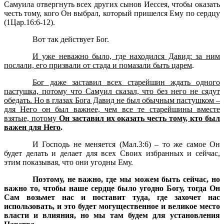
Самуила отвергнуть всех других сынов Иессея, чтобы оказать
честь тому, кого Он выбрал, который пришелся Ему по сердцу
(1Цар.16:6-12).
Вот так действует Бог.
И уже неважно было, где находился Давид: за ним
послали, его призвали от стада и помазали быть царем
.
Бог даже заставил всех старейшин ждать одного
пастушка, потому что Самуил сказал, что без него не сядут
обедать. Но в глазах Бога Давид не был обычным пастушком –
для Него он был важнее, чем все те старейшины вместе
взятые, потому
Он заставил их оказать честь тому, кто был
важен для Него
.
И Господь не меняется (Мал.3:6) – то же самое Он
будет делать и делает для всех Своих избранных и сейчас,
этим показывая, что они угодны Ему.
Поэтому, не важно, где мы можем быть сейчас, но
важно то, чтобы наше сердце было угодно Богу, тогда Он
Сам возьмет нас и поставит туда, где захочет нас
использовать, и это будет могущественное и великое место
власти и влияния, но мы там будем для установления