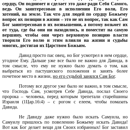
сердцу, Он поднимет и сделает это даже ради Себя Самого,
ведь Он заинтересован в исполнении Его воли, Его
хотений, на земле. Так что для людей по сердцу Божьему
вопрос их позиции в жизни – это не их вопрос, так как Сам
Бог заинтересован в их возвышении, а потому возьмет их
от туда, где бы они ни находились, и поместит на самую
вершину, чтобы они через верховную позицию власти
творили Его волю и этим влияли на жизни и судьбы
многих, достигая их Царством Божьим.
Давид просто пас овец, но Бог усмотрел в нем сердце,
угодное Ему. Дальше уже все было не важно для Давида, в
том смысле, что ему не нужно было думать о том, как
выбраться из пастушеского положения и занять более
почетное место в жизни,
но его судьбой занялся Сам Бог
.
Потому все другое уже было не важно, в том смысле,
что Господь Сам, усмотрев Себе Давида, послал Своего
пророка – человека, перед которым трепетали старейшины
Израиля (1Цар.16:4) – с рогом с елеем, чтобы помазать
Давида.
Не Давиду даже нужно было искать Самуила, но
Самуилу пришлось по повелению Божьему искать Давида!
Вот как Бог делает вещи для Своих избранных! Бог заставил